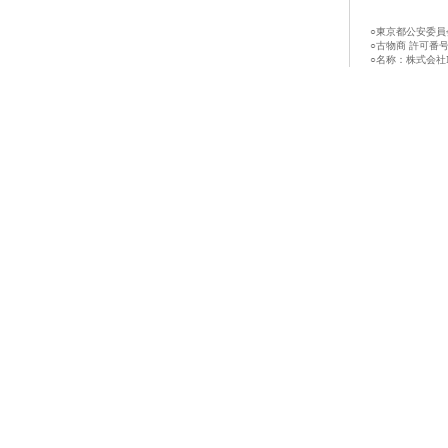
○東京都公安委員
○古物商 許可番号：第
○名称：株式会社