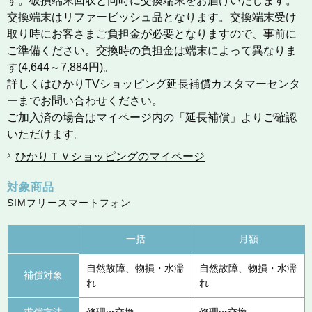
す。破損端末回収と同時に交換端末をお届けいたします。
交換端末はリファービッシュ品となります。交換端末受け
取り時にお客さまご負担金が必要となりますので、事前に
ご準備ください。交換時の負担金は端末によって異なりま
す(4,644～7,884円)。
詳しくはひかりTVショッピング延長補償カスタマーセンタ
ーまでお問い合わせください。
ご加入済の場合はマイページ内の「延長補償」よりご確認
いただけます。
ひかりＴＶショッピングのマイページ
対象商品
SIMフリースマートフォン
一括
月額
自然故障、物損・水濡
自然故障、物損・水濡
補償対象
れ
れ
求償方法
修理or交換
修理or交換