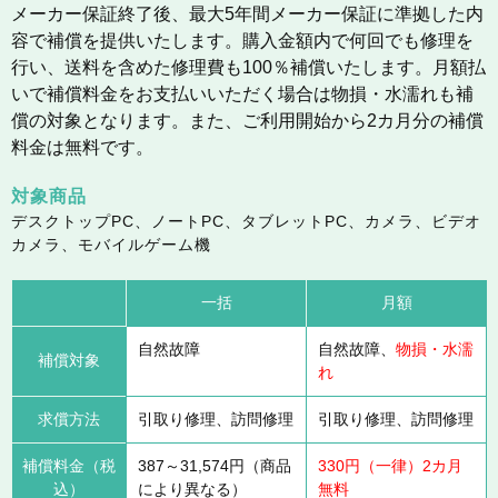
メーカー保証終了後、最大5年間メーカー保証に準拠した内
容で補償を提供いたします。購入金額内で何回でも修理を
行い、送料を含めた修理費も100％補償いたします。月額払
いで補償料金をお支払いいただく場合は物損・水濡れも補
償の対象となります。また、ご利用開始から2カ月分の補償
料金は無料です。
対象商品
デスクトップPC、ノートPC、タブレットPC、カメラ、ビデオ
カメラ、モバイルゲーム機
一括
月額
自然故障
自然故障、
物損・水濡
補償対象
れ
求償方法
引取り修理、訪問修理
引取り修理、訪問修理
補償料金（税
387～31,574円（商品
330円（一律）2カ月
込）
により異なる）
無料