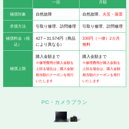
一括
月額
補償対象
自然故障
自然故障、
火災・落雷
求償方法
引取り修理、訪問修理
引取り修理、訪問修理
補償料金（税
427～31,574円（商品
330円（一律）2カ月
込）
により異なる）
無料
購入金額まで
購入金額まで
※修理費用が購入金額を
※修理費用が購入金額を
補償上限
上回る場合は、購入金額
上回る場合は、購入金額
相当額のクーポンを発行
相当額のクーポンを発行
いたします
いたします
PC・カメラプラン