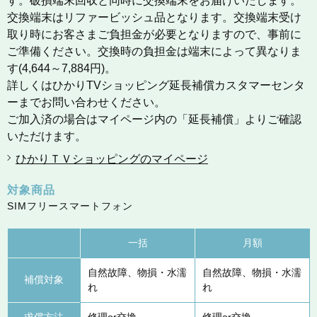
す。破損端末回収と同時に交換端末をお届けいたします。
交換端末はリファービッシュ品となります。交換端末受け
取り時にお客さまご負担金が必要となりますので、事前に
ご準備ください。交換時の負担金は端末によって異なりま
す(4,644～7,884円)。
詳しくはひかりTVショッピング延長補償カスタマーセンタ
ーまでお問い合わせください。
ご加入済の場合はマイページ内の「延長補償」よりご確認
いただけます。
ひかりＴＶショッピングのマイページ
対象商品
SIMフリースマートフォン
一括
月額
自然故障、物損・水濡
自然故障、物損・水濡
補償対象
れ
れ
求償方法
修理or交換
修理or交換