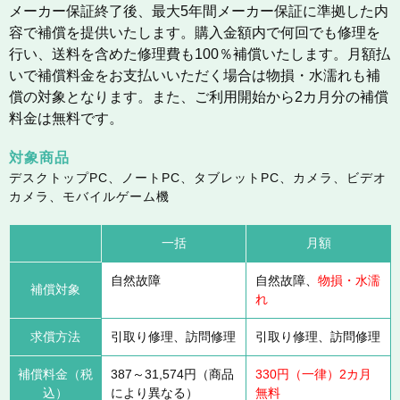
メーカー保証終了後、最大5年間メーカー保証に準拠した内
容で補償を提供いたします。購入金額内で何回でも修理を
行い、送料を含めた修理費も100％補償いたします。月額払
いで補償料金をお支払いいただく場合は物損・水濡れも補
償の対象となります。また、ご利用開始から2カ月分の補償
料金は無料です。
対象商品
デスクトップPC、ノートPC、タブレットPC、カメラ、ビデオ
カメラ、モバイルゲーム機
一括
月額
自然故障
自然故障、
物損・水濡
補償対象
れ
求償方法
引取り修理、訪問修理
引取り修理、訪問修理
補償料金（税
387～31,574円（商品
330円（一律）2カ月
込）
により異なる）
無料