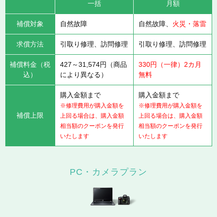
一括
月額
補償対象
自然故障
自然故障、
火災・落雷
求償方法
引取り修理、訪問修理
引取り修理、訪問修理
補償料金（税
427～31,574円（商品
330円（一律）2カ月
込）
により異なる）
無料
購入金額まで
購入金額まで
※修理費用が購入金額を
※修理費用が購入金額を
補償上限
上回る場合は、購入金額
上回る場合は、購入金額
相当額のクーポンを発行
相当額のクーポンを発行
いたします
いたします
PC・カメラプラン