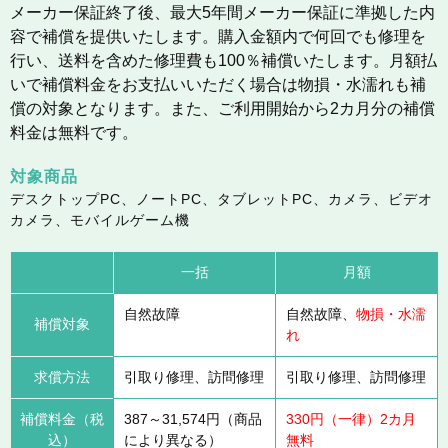
メーカー保証終了後、最大5年間メーカー保証に準拠した内
容で補償を提供いたします。購入金額内で何回でも修理を
行い、送料を含めた修理費も100％補償いたします。月額払
いで補償料金をお支払いいただく場合は物損・水濡れも補
償の対象となります。また、ご利用開始から2カ月分の補償
料金は無料です。
対象商品
デスクトップPC、ノートPC、タブレットPC、カメラ、ビデオ
カメラ、モバイルゲーム機
一括
月額
自然故障
自然故障、
物損・水濡
補償対象
れ
求償方法
引取り修理、訪問修理
引取り修理、訪問修理
補償料金（税
387～31,574円（商品
330円（一律）2カ月
込）
により異なる）
無料