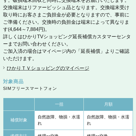
す。破損端末回収と同時に交換端末をお届けいたします。
交換端末はリファービッシュ品となります。交換端末受け
取り時にお客さまご負担金が必要となりますので、事前に
ご準備ください。交換時の負担金は端末によって異なりま
す(4,644～7,884円)。
詳しくはひかりTVショッピング延長補償カスタマーセンタ
ーまでお問い合わせください。
ご加入済の場合はマイページ内の「延長補償」よりご確認
いただけます。
ひかりＴＶショッピングのマイページ
対象商品
SIMフリースマートフォン
一括
月額
自然故障、物損・水濡
自然故障、物損・水濡
補償対象
れ
れ
求償方法
修理or交換
修理or交換