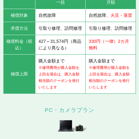
一括
月額
補償対象
自然故障
自然故障、
火災・落雷
求償方法
引取り修理、訪問修理
引取り修理、訪問修理
補償料金（税
427～31,574円（商品
330円（一律）2カ月
込）
により異なる）
無料
購入金額まで
購入金額まで
※修理費用が購入金額を
※修理費用が購入金額を
補償上限
上回る場合は、購入金額
上回る場合は、購入金額
相当額のクーポンを発行
相当額のクーポンを発行
いたします
いたします
PC・カメラプラン