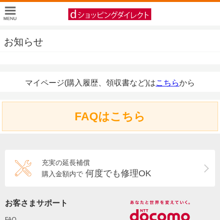
お知らせ
マイページ(購入履歴、領収書など)は
こちら
から
FAQはこちら
充実の延長補償
何度でも修理OK
購入金額内で
お客さまサポート
FAQ