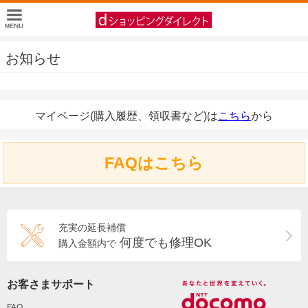
お知らせ
マイページ(購入履歴、領収書など)は
こちら
から
FAQはこちら
充実の延長補償
何度でも修理OK
購入金額内で
お客さまサポート
FAQ