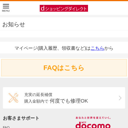
お知らせ
マイページ(購入履歴、領収書など)は
こちら
から
FAQはこちら
充実の延長補償
何度でも修理OK
購入金額内で
お客さまサポート
FAQ