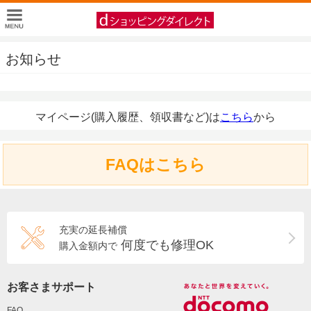
お知らせ
マイページ(購入履歴、領収書など)は
こちら
から
FAQはこちら
充実の延長補償
何度でも修理OK
購入金額内で
お客さまサポート
FAQ