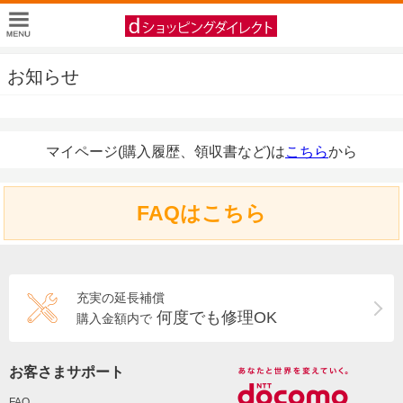
お知らせ
マイページ(購入履歴、領収書など)は
こちら
から
FAQはこちら
充実の延長補償
何度でも修理OK
購入金額内で
お客さまサポート
FAQ