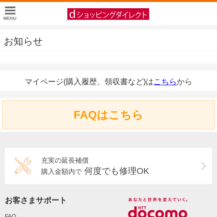
お知らせ
マイページ(購入履歴、領収書など)は
こちら
から
FAQはこちら
充実の延長補償
何度でも修理OK
購入金額内で
お客さまサポート
FAQ