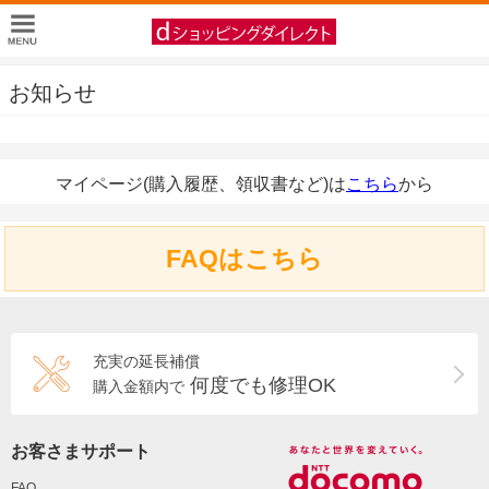
お知らせ
マイページ(購入履歴、領収書など)は
こちら
から
FAQはこちら
充実の延長補償
何度でも修理OK
購入金額内で
お客さまサポート
FAQ