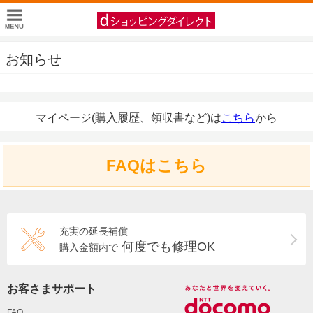
お知らせ
マイページ(購入履歴、領収書など)は
こちら
から
FAQはこちら
充実の延長補償
何度でも修理OK
購入金額内で
お客さまサポート
FAQ