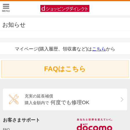
お知らせ
マイページ(購入履歴、領収書など)は
こちら
から
FAQはこちら
充実の延長補償
何度でも修理OK
購入金額内で
お客さまサポート
FAQ