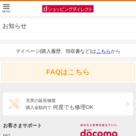
お知らせ
マイページ(購入履歴、領収書など)は
こちら
から
FAQはこちら
充実の延長補償
何度でも修理OK
購入金額内で
お客さまサポート
FAQ