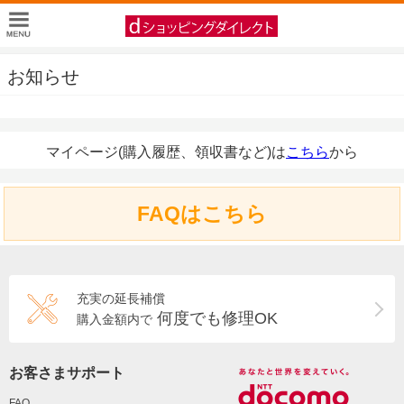
お知らせ
マイページ(購入履歴、領収書など)は
こちら
から
FAQはこちら
充実の延長補償
何度でも修理OK
購入金額内で
お客さまサポート
FAQ