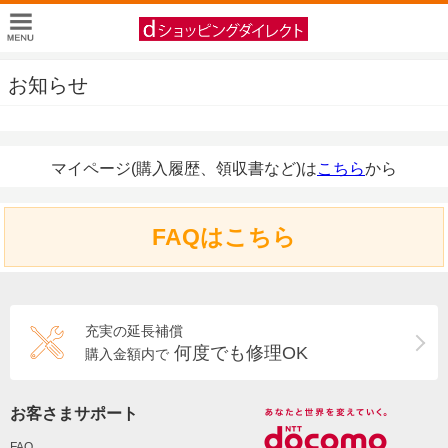
お知らせ
マイページ(購入履歴、領収書など)は
こちら
から
FAQはこちら
充実の延長補償
何度でも修理OK
購入金額内で
お客さまサポート
FAQ