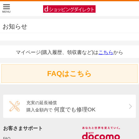
お知らせ
マイページ(購入履歴、領収書など)は
こちら
から
FAQはこちら
充実の延長補償
何度でも修理OK
購入金額内で
お客さまサポート
FAQ