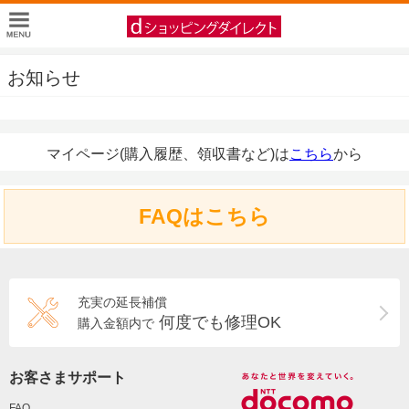
お知らせ
マイページ(購入履歴、領収書など)は
こちら
から
FAQはこちら
充実の延長補償
何度でも修理OK
購入金額内で
お客さまサポート
FAQ