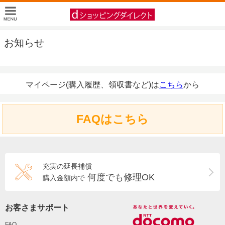
お知らせ
マイページ(購入履歴、領収書など)は
こちら
から
FAQはこちら
充実の延長補償
何度でも修理OK
購入金額内で
お客さまサポート
FAQ