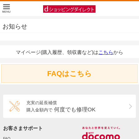
お知らせ
マイページ(購入履歴、領収書など)は
こちら
から
FAQはこちら
充実の延長補償
何度でも修理OK
購入金額内で
お客さまサポート
FAQ