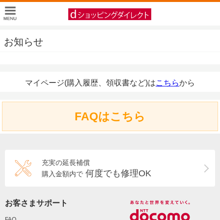
お知らせ
マイページ(購入履歴、領収書など)は
こちら
から
FAQはこちら
充実の延長補償
何度でも修理OK
購入金額内で
お客さまサポート
FAQ