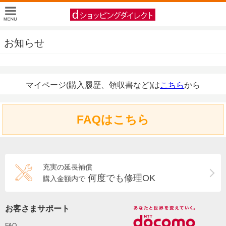
お知らせ
マイページ(購入履歴、領収書など)は
こちら
から
FAQはこちら
充実の延長補償
何度でも修理OK
購入金額内で
お客さまサポート
FAQ