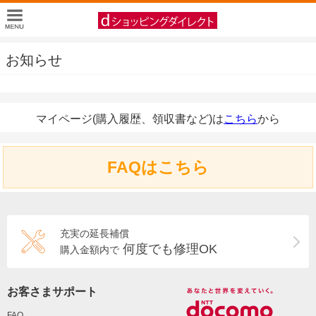
お知らせ
マイページ(購入履歴、領収書など)は
こちら
から
FAQはこちら
充実の延長補償
何度でも修理OK
購入金額内で
お客さまサポート
FAQ