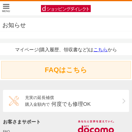
お知らせ
マイページ(購入履歴、領収書など)は
こちら
から
FAQはこちら
充実の延長補償
何度でも修理OK
購入金額内で
お客さまサポート
FAQ