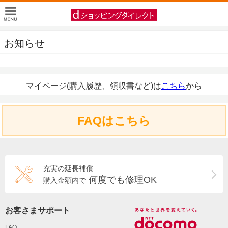
お知らせ
マイページ(購入履歴、領収書など)は
こちら
から
FAQはこちら
充実の延長補償
何度でも修理OK
購入金額内で
お客さまサポート
FAQ