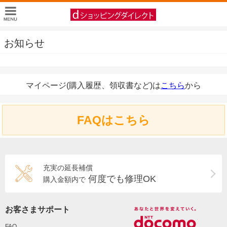
お知らせ
マイページ(購入履歴、領収書など)は
こちら
から
FAQはこちら
充実の延長補償
何度でも修理OK
購入金額内で
お客さまサポート
FAQ