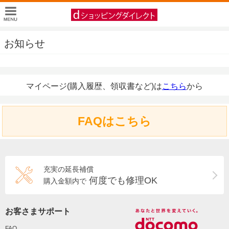
お知らせ
マイページ(購入履歴、領収書など)は
こちら
から
FAQはこちら
充実の延長補償
何度でも修理OK
購入金額内で
お客さまサポート
FAQ