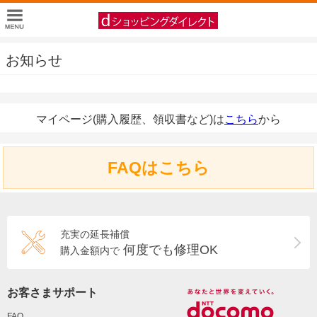
お知らせ
マイページ(購入履歴、領収書など)は
こちら
から
FAQはこちら
充実の延長補償
何度でも修理OK
購入金額内で
お客さまサポート
FAQ