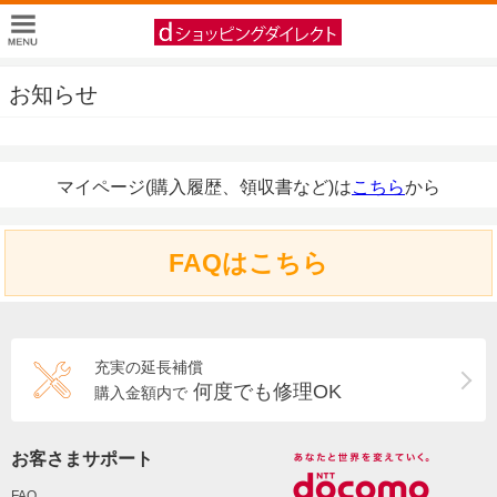
お知らせ
マイページ(購入履歴、領収書など)は
こちら
から
FAQはこちら
充実の延長補償
何度でも修理OK
購入金額内で
お客さまサポート
FAQ