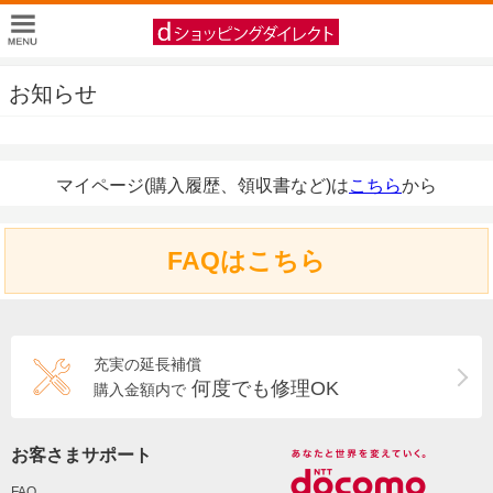
お知らせ
マイページ(購入履歴、領収書など)は
こちら
から
FAQはこちら
充実の延長補償
何度でも修理OK
購入金額内で
お客さまサポート
FAQ