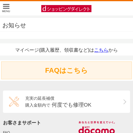
お知らせ
マイページ(購入履歴、領収書など)は
こちら
から
FAQはこちら
充実の延長補償
何度でも修理OK
購入金額内で
お客さまサポート
FAQ