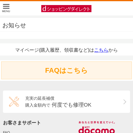
お知らせ
マイページ(購入履歴、領収書など)は
こちら
から
FAQはこちら
充実の延長補償
何度でも修理OK
購入金額内で
お客さまサポート
FAQ