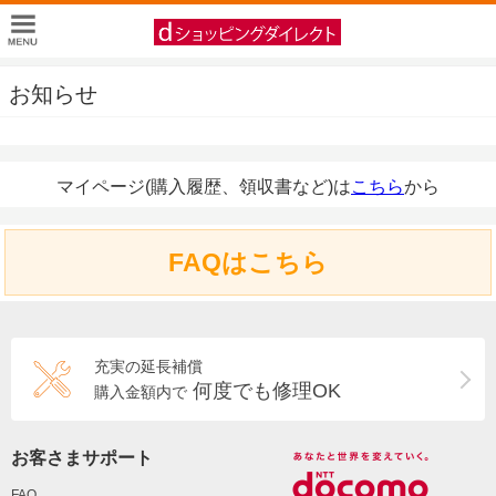
お知らせ
マイページ(購入履歴、領収書など)は
こちら
から
FAQはこちら
充実の延長補償
何度でも修理OK
購入金額内で
お客さまサポート
FAQ