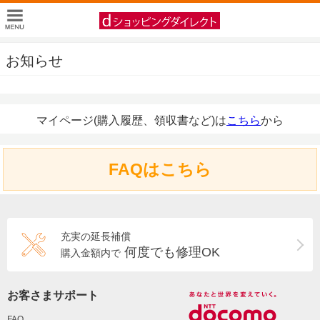
お知らせ
マイページ(購入履歴、領収書など)は
こちら
から
FAQはこちら
充実の延長補償
何度でも修理OK
購入金額内で
お客さまサポート
FAQ