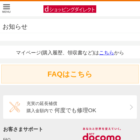
お知らせ
マイページ(購入履歴、領収書など)は
こちら
から
FAQはこちら
充実の延長補償
何度でも修理OK
購入金額内で
お客さまサポート
FAQ