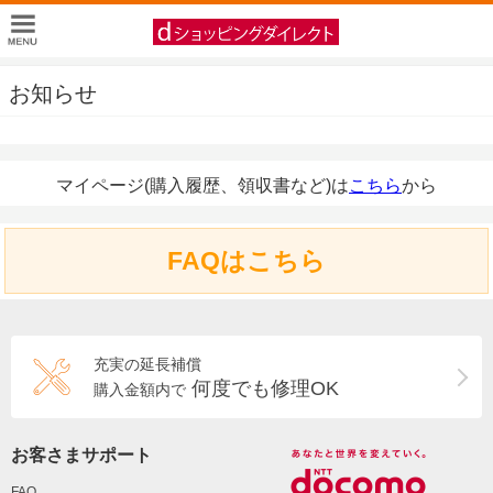
お知らせ
マイページ(購入履歴、領収書など)は
こちら
から
FAQはこちら
充実の延長補償
何度でも修理OK
購入金額内で
お客さまサポート
FAQ