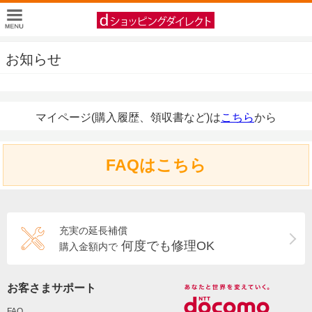
お知らせ
マイページ(購入履歴、領収書など)は
こちら
から
FAQはこちら
充実の延長補償
何度でも修理OK
購入金額内で
お客さまサポート
FAQ