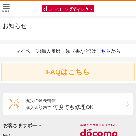
お知らせ
マイページ(購入履歴、領収書など)は
こちら
から
FAQはこちら
充実の延長補償
何度でも修理OK
購入金額内で
お客さまサポート
FAQ