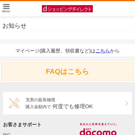
お知らせ
マイページ(購入履歴、領収書など)は
こちら
から
FAQはこちら
充実の延長補償
何度でも修理OK
購入金額内で
お客さまサポート
FAQ