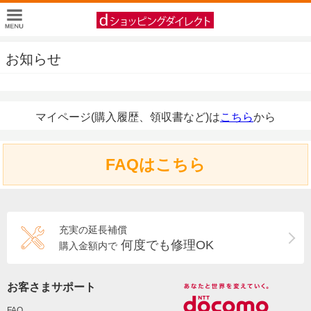
お知らせ
マイページ(購入履歴、領収書など)は
こちら
から
FAQはこちら
充実の延長補償
何度でも修理OK
購入金額内で
お客さまサポート
FAQ