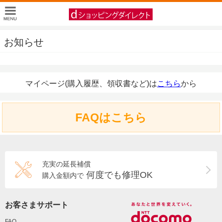
お知らせ
マイページ(購入履歴、領収書など)は
こちら
から
FAQはこちら
充実の延長補償
何度でも修理OK
購入金額内で
お客さまサポート
FAQ