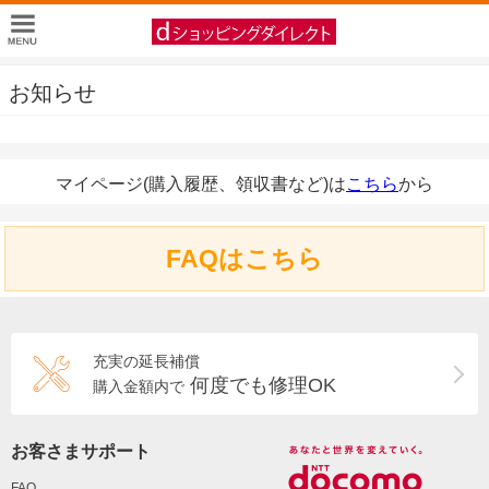
お知らせ
マイページ(購入履歴、領収書など)は
こちら
から
FAQはこちら
充実の延長補償
何度でも修理OK
購入金額内で
お客さまサポート
FAQ