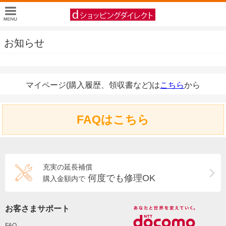
お知らせ
マイページ(購入履歴、領収書など)は
こちら
から
FAQはこちら
充実の延長補償
何度でも修理OK
購入金額内で
お客さまサポート
FAQ