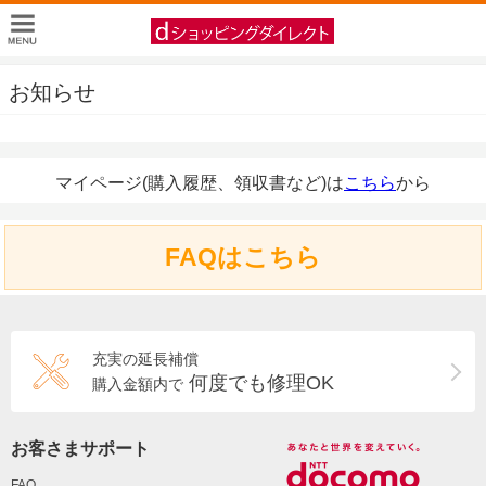
お知らせ
マイページ(購入履歴、領収書など)は
こちら
から
FAQはこちら
充実の延長補償
何度でも修理OK
購入金額内で
お客さまサポート
FAQ