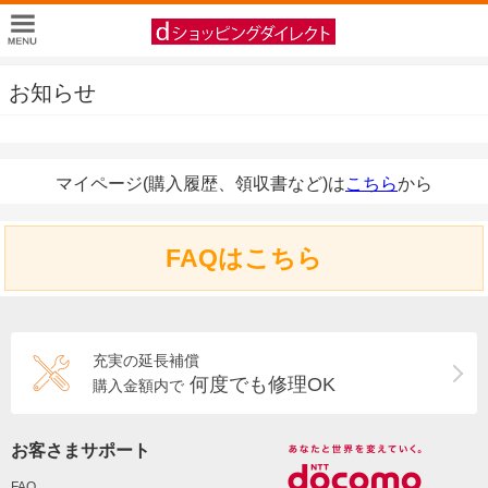
お知らせ
マイページ(購入履歴、領収書など)は
こちら
から
FAQはこちら
充実の延長補償
何度でも修理OK
購入金額内で
お客さまサポート
FAQ