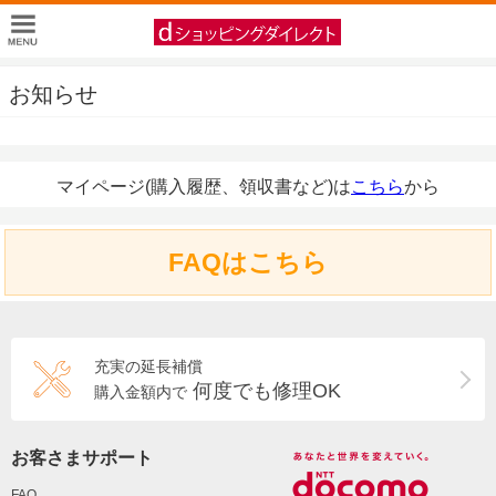
お知らせ
マイページ(購入履歴、領収書など)は
こちら
から
FAQはこちら
充実の延長補償
何度でも修理OK
購入金額内で
お客さまサポート
FAQ