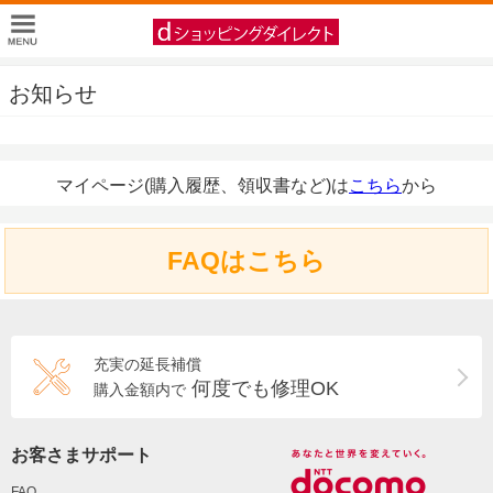
お知らせ
マイページ(購入履歴、領収書など)は
こちら
から
FAQはこちら
充実の延長補償
何度でも修理OK
購入金額内で
お客さまサポート
FAQ