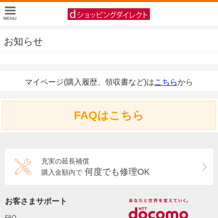
お知らせ
マイページ(購入履歴、領収書など)は
こちら
から
FAQはこちら
充実の延長補償
何度でも修理OK
購入金額内で
お客さまサポート
FAQ