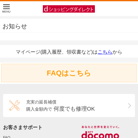
お知らせ
マイページ(購入履歴、領収書など)は
こちら
から
FAQはこちら
充実の延長補償
何度でも修理OK
購入金額内で
お客さまサポート
FAQ