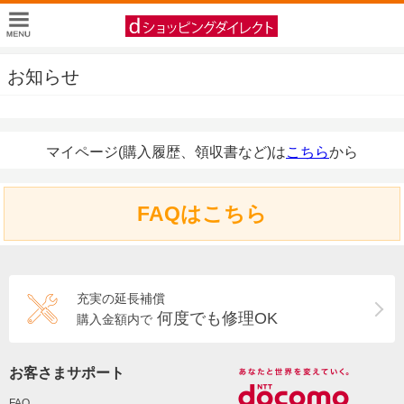
お知らせ
マイページ(購入履歴、領収書など)は
こちら
から
FAQはこちら
充実の延長補償
何度でも修理OK
購入金額内で
お客さまサポート
FAQ